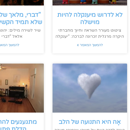
לא לדרוש מיענקלה להיות
"דברי, מלאך שלי,
מוישלה
שלא תמיד הקשיב
ציטוט מעורר השראה וחיוך מחברתי
שיר לשירה מילים: יהונתן
היקרה מרגלית זכרונה לברכה: "יענקלה
אלאל "דברי ע
להמשך המאמר »
להמשך המאמ
אָה היא התנועה של הלב
מתגעגעים להרג
הדלת פתו