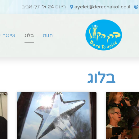
ayelet@derechakol.co.il
ריינס 24 א' תל-אביב
חנות
בלוג
איינגר י
בלוג