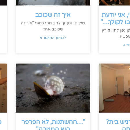
 אני יודעת
איך זה שכוכב
ו לקולך…"
מילים: נתן זך לחן: מתי כספי "איך זה
שכוכב אחד
 גפן לחן: קורין
כשיו
להמשך המאמר »
ר »
יש בית?
"…ההשתנות, לא הפרפר
כ
חה…
היא המטרה"